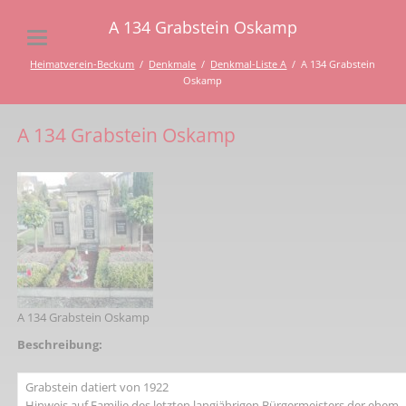
A 134 Grabstein Oskamp
Heimatverein-Beckum
Denkmale
Denkmal-Liste A
A 134 Grabstein
Oskamp
A 134 Grabstein Oskamp
A 134 Grabstein Oskamp
Beschreibung:
Grabstein datiert von 1922
Hinweis auf Familie des letzten langjährigen Bürgermeisters der ehem.