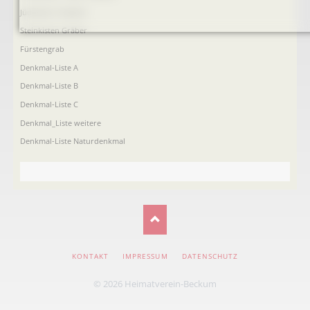
Jüdischer Friedhof
Steinkisten Gräber
Fürstengrab
Denkmal-Liste A
Denkmal-Liste B
Denkmal-Liste C
Denkmal_Liste weitere
Denkmal-Liste Naturdenkmal
NAVIGATION
KONTAKT
IMPRESSUM
DATENSCHUTZ
ÜBERSPRINGEN
© 2026 Heimatverein-Beckum