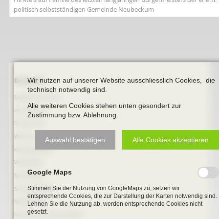
politisch selbstständigen Gemeinde Neubeckum
Wir nutzen auf unserer Website ausschliesslich Cookies, die
Navigation
Denkmale
technisch notwendig sind.
überspringen
Stephanus-Kirche
Alle weiteren Cookies stehen unten gesondert zur
Hist. Rathaus
Zustimmung bzw. Ablehnung.
Domitorium
Wehrturm
Auswahl bestätigen
Alle Cookies akzeptieren
Köttings Mühle
Windmühle
Google Maps
Ständehaus
Stimmen Sie der Nutzung von GoogleMaps zu, setzen wir
Schmiede Galen
entsprechende Cookies, die zur Darstellung der Karten notwendig sind.
Mariensäule
Lehnen Sie die Nutzung ab, werden entsprechende Cookies nicht
gesetzt.
Hochkreuz - Alter Friedhof