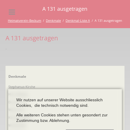
A 131 ausgetragen
Heimatverein-Beckum
Denkmale
Denkmal-Liste A
A 131 ausgetragen
A 131 ausgetragen
.
Navigation
Denkmale
überspringen
Stephanus-Kirche
Hist. Rathaus
Wir nutzen auf unserer Website ausschliesslich
Domitorium
Cookies, die technisch notwendig sind.
Wehrturm
Alle weiteren Cookies stehen unten gesondert zur
Köttings Mühle
Zustimmung bzw. Ablehnung.
Windmühle