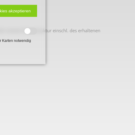
kies akzeptieren
der inneren Raumstruktur einschl. des erhaltenen
r Karten notwendig
 2. Weltkrieg
hal