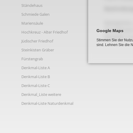
Links
Ständehaus
Beschreibun
Schmiede Galen
Backspeicher,
Mariensäule
Das Gebäude i
Google Maps
Hochkreuz - Alter Friedhof
Backofens noch
Stimmen Sie der Nutzu
Jüdischer Friedhof
sind. Lehnen Sie die 
Steinkisten Gräber
Fürstengrab
Denkmal-Liste A
Denkmal-Liste B
Denkmal-Liste C
Denkmal_Liste weitere
Denkmal-Liste Naturdenkmal