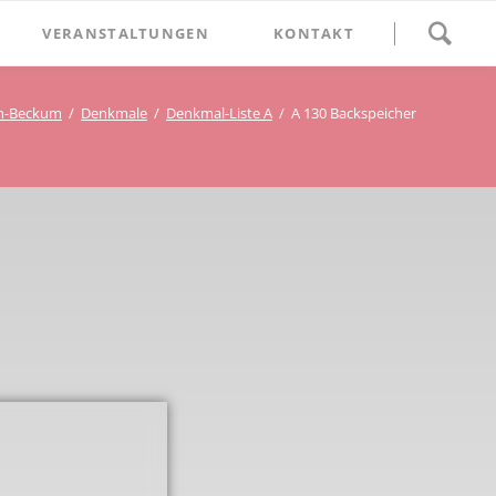
Navigation
VERANSTALTUNGEN
KONTAKT
überspringen
BETHLEHEM im Blumenthal
n-Beckum
Denkmale
Denkmal-Liste A
A 130 Backspeicher
Geschichten
Begegnung im Blumenthal
eschichtsverein Beckum
Schätze
Vortrag im Blumenthal
nmal
ichte