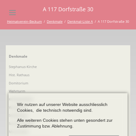
A 117 Dorfstraße 30
Heimatverein-Beckum
Denkmale
Denkmal-Liste A
A 117 Dorfstraße 30
Navigation
Denkmale
überspringen
Stephanus-Kirche
Hist. Rathaus
Domitorium
Wehrturm
Köttings Mühle
Wir nutzen auf unserer Website ausschliesslich
Windmühle
Cookies, die technisch notwendig sind.
Ständehaus
Alle weiteren Cookies stehen unten gesondert zur
Schmiede Galen
Zustimmung bzw. Ablehnung.
Mariensäule