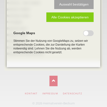
Hochkreuz - Alter Friedhof
Auswahl bestätigen
Jüdischer Friedhof
Steinkisten Gräber
Alle Cookies akzeptieren
Fürstengrab
Denkmal-Liste A
Google Maps
Denkmal-Liste B
Stimmen Sie der Nutzung von GoogleMaps zu, setzen wir
Denkmal-Liste C
entsprechende Cookies, die zur Darstellung der Karten
Denkmal_Liste weitere
notwendig sind. Lehnen Sie die Nutzung ab, werden
entsprechende Cookies nicht gesetzt.
Denkmal-Liste Naturdenkmal
NAVIGATION
KONTAKT
IMPRESSUM
DATENSCHUTZ
ÜBERSPRINGEN
© 2026 Heimatverein-Beckum