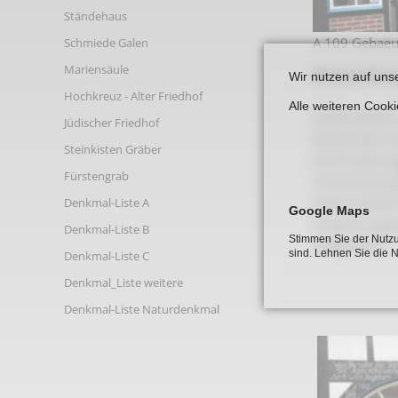
Links
Ständehaus
A 109 Gebaeu
Schmiede Galen
Mariensäule
Beschreibun
Wir nutzen auf uns
Hochkreuz - Alter Friedhof
Alle weiteren Cook
Denkmalwert i
Jüdischer Friedhof
beschränkt si
Steinkisten Gräber
Konstruktions
Fürstengrab
Türanordnung/
Keinen Denkma
Denkmal-Liste A
Google Maps
Erweiterungsb
Denkmal-Liste B
Stimmen Sie der Nutzu
Erdgeschoß."
sind. Lehnen Sie die 
Denkmal-Liste C
Denkmal_Liste weitere
Denkmal-Liste Naturdenkmal