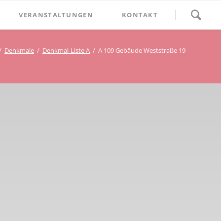
Navigation
VERANSTALTUNGEN
KONTAKT
überspringen
BETHLEHEM im Blumenthal
Denkmale
Denkmal-Liste A
A 109 Gebäude Weststraße 19
Geschichten
Begegnung im Blumenthal
eschichtsverein Beckum
Schätze
Vortrag im Blumenthal
nmal
ichte