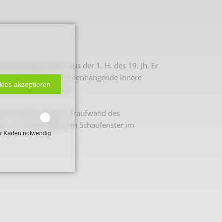
enständige Anbau aus der 1. H. des 19. Jh. Er
sowie das damit zusammenhängende innere
kies akzeptieren
taltung (Fenster und
and und die südliche Traufwand des
ie zur Straße liegenden Schaufenster im
r Karten notwendig
 2. Weltkrieg
hal