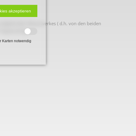
kies akzeptieren
d aufgehenden Mauerwerkes ( d.h. von den beiden
Treppenanlage.
r Karten notwendig
 2. Weltkrieg
hal