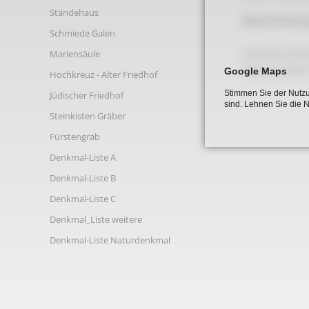
Links
Ständehaus
Beschreibun
Schmiede Galen
Gesamte Straß
Mariensäule
Seitenwanden
Google Maps
Hochkreuz - Alter Friedhof
Stimmen Sie der Nutzu
Jüdischer Friedhof
sind. Lehnen Sie die 
Steinkisten Gräber
Fürstengrab
Denkmal-Liste A
Denkmal-Liste B
Denkmal-Liste C
Denkmal_Liste weitere
Denkmal-Liste Naturdenkmal