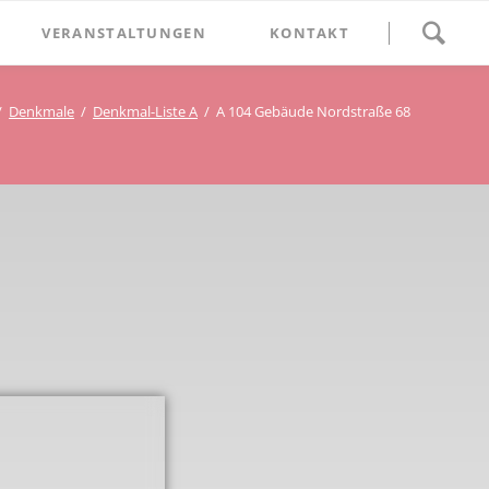
Navigation
VERANSTALTUNGEN
KONTAKT
überspringen
BETHLEHEM im Blumenthal
Denkmale
Denkmal-Liste A
A 104 Gebäude Nordstraße 68
Geschichten
Begegnung im Blumenthal
eschichtsverein Beckum
Schätze
Vortrag im Blumenthal
nmal
ichte