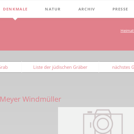
DENKMALE
NATUR
ARCHIV
PRESSE
Stephanus-Kirche
Grenzen
Bibliothek
Chroniken
Heimat
Online Bücher
Hist. Rathaus
Bauerschaften
Beckumer 
100 Jahre Heimat- und G
Holter
Domitorium
Beckumer 
BECKUMER STADTDINGE
Wasserläufe
1
Wehrturm
Ich war ei
Grab
Liste der jüdischen Gräber
nächstes 
Bibliotheks-Systematik
Baum des Jahres
Köttings Mühle
Presse-Ber
Bibliotheks-Bestand
Windmühle
Bildarchiv
Ständehaus
 Meyer Windmüller
Briefbögen
Schmiede Galen
Fotos
Mariensäule
Landkarten
Hochkreuz - Alter Friedhof