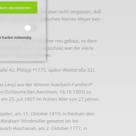
kies akzeptieren
aße 32. Dabei darf man aber nicht vergessen, daß
06.09.1816) mit dem jüdischen Namen Meyer ben
r Karten notwendig
ine Frau Sophia Hölscher neu gebaut, es dann
raham (Awrohom ben Jizchok) war der vierte
1780 in Beckum geboren.
aße 42; Philipp *1775, später Weststraße 32).
 Levy) aus der Ahlener Auerbach-Familie (*
mon (Schlaume ben Awrohom, 16.10.1805) zu
am 25. Juli 1807 im frühen Alter von 27 Jahren.
e später, am 15. Oktober 1810, in Beckum den
n Abraham Windmüller genannt (so bei
Rausch Haschanah, am 2. Oktober 1777, in