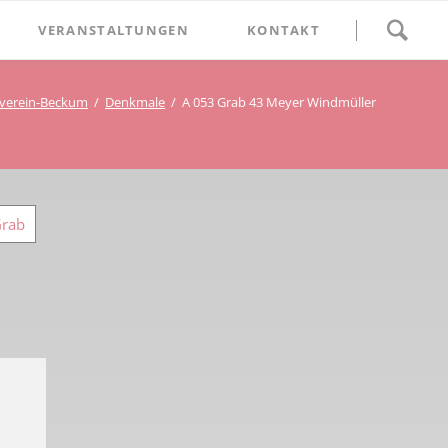
Navigation
VERANSTALTUNGEN
KONTAKT
überspringen
BETHLEHEM im Blumenthal
verein-Beckum
Denkmale
A 053 Grab 43 Meyer Windmüller
Geschichten
Begegnung im Blumenthal
eschichtsverein Beckum
Schätze
Vortrag im Blumenthal
nmal
Grab
ichte