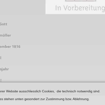
Plakate
Jüdischer Friedhof
Postkarten
Steinkisten Gräber
öffentliche Gebäude
Fürstengrab
 Gott
Prudentiaschule
Denkmal-Liste A
müller
Strassen
Denkmal-Liste B
tember 1816
Totenzettel
Denkmal-Liste C
Totenzettel Bürger
l
Denkmal_Liste weitere
Totenzettel Soldaten
Denkmal-Liste Naturdenkmal
sjahr
Gefallenen und Vermißte
!
Filmarchiv
erer Website ausschliesslich Cookies, die technisch notwendig sind.
Begegnungen im Blument
ies stehen unten gesondert zur Zustimmung bzw. Ablehnung.
Historische Filme