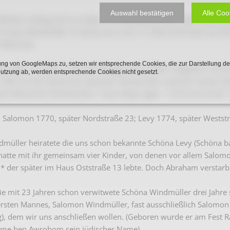
Karnevalistische Filme
Auswahl bestätigen
Alle Coo
 Wirken vollzog sich vor allem im traditionsreichen Haus Weststr
Religiöse Filme
m Haus Weststraße 19 stand, wo er am 15. Ellul 5576 (also am 
 Welt kam.
Sonstige Filme
ng von GoogleMaps zu, setzen wir entsprechende Cookies, die zur Darstellung de
tstraße 19 hatten 1785 der Metzger Bernd Wilm Hagedorn und se
Nachlässe
Nutzung ab, werden entsprechende Cookies nicht gesetzt.
e 1800 an den Kaufmann Abraham Windmüller verkauft. Dieser Ab
sten Beckumer Windmüllers" Isaac Meyer (geb. 1729) und wurde 
: Salomon 1770, später Nordstraße 23; Levy 1774, später Weststr
üller heiratete die uns schon bekannte Schöna Levy (Schöna bas
hatte mit ihr gemeinsam vier Kinder, von denen vor allem Salo
 * der später im Haus Oststraße 13 lebte. Doch Abraham verstarb 
die mit 23 Jahren schon verwitwete Schöna Windmüller drei Jahr
ersten Mannes, Salomon Windmüller, fast ausschließlich Salomo
), dem wir uns anschließen wollen. (Geboren wurde er am Fest 
ume ben Awrohom sein jüdischer Name).