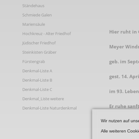
Links
Ständehaus
Schmiede Galen
Mariensäule
Hier ruht in
Hochkreuz - Alter Friedhof
Jüdischer Friedhof
Meyer Wind
Steinkisten Gräber
geb. im Sep
Fürstengrab
Denkmal-Liste A
gest. 14. Apri
Denkmal-Liste B
Denkmal-Liste C
im 93. Leben
Denkmal_Liste weitere
Er ruhe sanft
Denkmal-Liste Naturdenkmal
Wir nutzen auf uns
Alle weiteren Cook