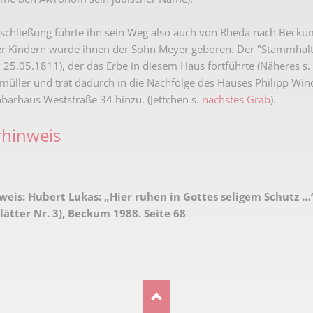
schließung führte ihn sein Weg also auch von Rheda nach Becku
ier Kindern wurde ihnen der Sohn Meyer geboren. Der "Stammhal
 25.05.1811), der das Erbe in diesem Haus fortführte (Näheres s
müller und trat dadurch in die Nachfolge des Hauses Philipp Wind
barhaus Weststraße 34 hinzu. (Jettchen s.
nächstes Grab
).
rhinweis
_____________________________________________________________________
weis:
Hubert Lukas: „Hier ruhen in Gottes seligem Schutz …
ätter Nr. 3), Beckum 1988. Seite 68