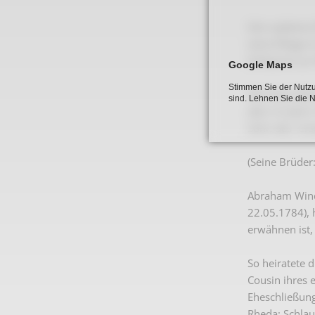
Sein späteres
seine Wiege i
Schlaume zur
Google Maps
Stimmen Sie der Nutzu
Das Haus Wes
sind. Lehnen Sie die 
aber im Jahr
Sohn des "er
(Seine Brüder
Abraham Windm
22.05.1784), 
erwähnen ist,
So heiratete 
Cousin ihres 
Eheschließung
Rheda; Schla