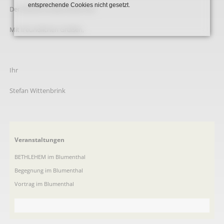
entsprechende Cookies nicht gesetzt.
Der Eintritt ist wie immer frei.
Mit freundlichen Grüßen,
Ihr
Stefan Wittenbrink
Navigation
Veranstaltungen
überspringen
BETHLEHEM im Blumenthal
Begegnung im Blumenthal
Vortrag im Blumenthal