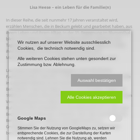
Lisa Heese – ein Leben für die Familie(n)
In dieser Reihe, die seit nunmehr 17 Jahren veranstaltet wird,
erzählen Menschen, die in Beckum gelebt und gearbeitet haben, aus
ihrem Leben und ihrem Alltag. In der 35. Begegnung im Blumenthal
blickt Lisa Heese im Gespräch mit Alfred Mense, Redakteur der
Wir nutzen auf unserer Website ausschliesslich
Tageszeitung „Die Glocke“, auf Ihre Kindheit und Jugend in Oelde,
Cookies, die technisch notwendig sind.
ihren Berufsweg und die Entwicklung des Beckumer
Mütterzentrums, das sie maßgeblich mitgeprägt hat, zurück.
Alle weiteren Cookies stehen unten gesondert zur
Zustimmung bzw. Ablehnung.
Lisa Heese studierte Sozialpädagogik an der Katholischen
Fachhochschule in Münster. Im Stift Tilbeck und bei der Lebenshilfe
Auswahl bestätigen
in Lippstadt widmete sie sich beruflich zunächst der Arbeit mit
Behinderten. Nach der Geburt ihres 3. (von 4) Kindern begann ab
1988 das zunächst ehrenamtliche Engagement bei dem noch jungen
Alle Cookies akzeptieren
Verein Mütterzentrum Beckum. Bis zu ihrem Abschied in den
Ruhestand 2022 entwickelte sich das Mütterzentrum zu einer über
Beckum hinaus bekannten Institution, die in den verschiedensten
Google Maps
Bereichen – von der Offenen Ganztagsschule bis zur
Großtagespflege ­– rund 600 Mitarbeiterinnen und Mitarbeiter
Stimmen Sie der Nutzung von GoogleMaps zu, setzen wir
beschäftigt.
entsprechende Cookies, die zur Darstellung der Karten
notwendig sind. Lehnen Sie die Nutzung ab, werden