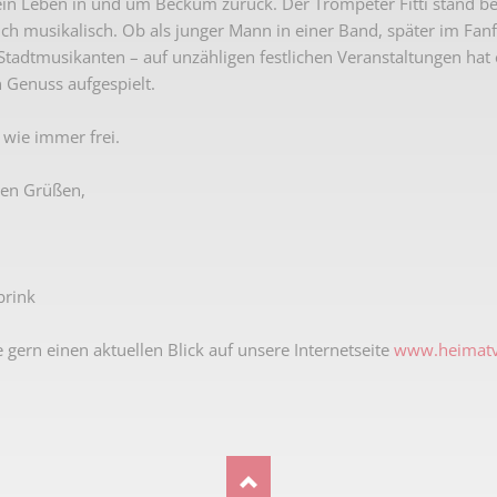
ein Leben in und um Beckum zurück. Der Trompeter Fitti stand be
Karnevalistische Filme
sich musikalisch. Ob als junger Mann in einer Band, später im Fa
tadtmusikanten – auf unzähligen festlichen Veranstaltungen ha
Religiöse Filme
 Genuss aufgespielt.
Sonstige Filme
t wie immer frei.
Nachlässe
hen Grüßen,
brink
 gern einen aktuellen Blick auf unsere Internetseite
www.heimatv