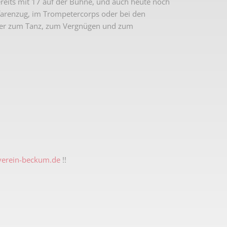
reits mit 17 auf der Bühne, und auch heute noch
nfarenzug, im Trompetercorps oder bei den
t er zum Tanz, zum Vergnügen und zum
erein-beckum.de
!!