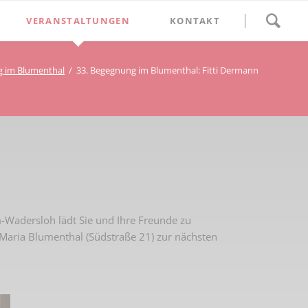
Navigation
VERANSTALTUNGEN
KONTAKT
überspringen
BETHLEHEM im Blumenthal
 im Blumenthal
33. Begegnung im Blumenthal: Fitti Dermann
Geschichten
Begegnung im Blumenthal
eschichtsverein Beckum
Schätze
Vortrag im Blumenthal
nmal
ichte
Wadersloh lädt Sie und Ihre Freunde zu
Maria Blumenthal (Südstraße 21) zur nächsten