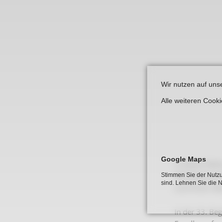
Links
Wir nutzen auf uns
Alle weiteren Cook
Google Maps
In dieser Rei
VHS Beckum-Wa
Stimmen Sie der Nutzu
sind. Lehnen Sie die 
und ihrem Allt
In der 33. Be