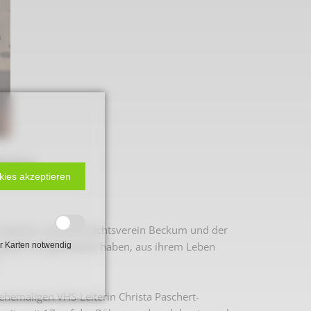
 Beckum
kies akzeptieren
 2. Weltkrieg
em Heimat- und Geschichtsverein Beckum und der
elebt und gearbeitet haben, aus ihrem Leben
r Karten notwendig
hal
ehemaligen VHS-Leiterin Christa Paschert-