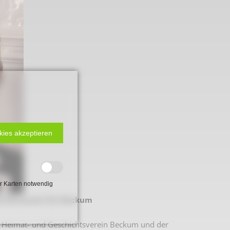
kies akzeptieren
 2. Weltkrieg
r Karten notwendig
nd Ehrenamt für Beckum
hal
em Heimat- und Geschichtsverein Beckum und der