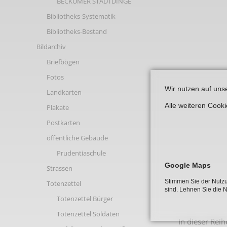
BECKUMER STADTDINGE
Links
Bibliotheks-Systematik
Bibliotheks-Bestand
Bildarchiv
Briefbögen
Fotos
Wir nutzen auf uns
Landkarten
Alle weiteren Cook
Plakate
Postkarten
öffentliche Gebäude
Prudentiaschule
Google Maps
Strassen
Stimmen Sie der Nutzu
Totenzettel
sind. Lehnen Sie die 
Totenzettel Bürger
Totenzettel Soldaten
In dieser Rei