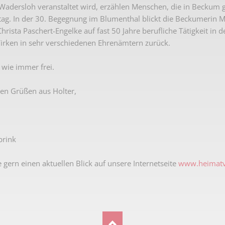
dersloh veranstaltet wird, erzählen Menschen, die in Beckum g
Karnevalistische Filme
tag. In der 30. Begegnung im Blumenthal blickt die Beckumerin 
Religiöse Filme
hrista Paschert-Engelke auf fast 50 Jahre berufliche Tätigkeit in 
irken in sehr verschiedenen Ehrenämtern zurück.
Sonstige Filme
t wie immer frei.
Nachlässe
hen Grüßen aus Holter,
brink
 gern einen aktuellen Blick auf unsere Internetseite
www.heimatv