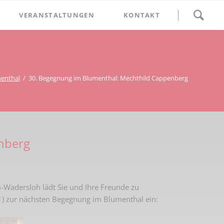
Navigation
VERANSTALTUNGEN
KONTAKT
überspringen
BETHLEHEM im Blumenthal
Geschichten
Begegnung im Blumenthal
eschichtsverein Beckum
Schätze
Vortrag im Blumenthal
enthal
30. Begegnung im Blumenthal: Mechthild Cappenberg
nmal
ichte
nberg
Wadersloh lädt Sie und Ihre Freunde zu
) zur nächsten Begegnung im Blumenthal ein: