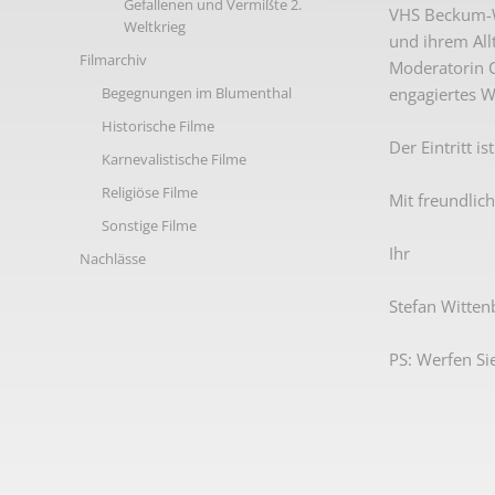
Gefallenen und Vermißte 2.
VHS Beckum-Wa
Weltkrieg
und ihrem All
Filmarchiv
Moderatorin C
engagiertes W
Begegnungen im Blumenthal
Historische Filme
Der Eintritt is
Karnevalistische Filme
Religiöse Filme
Mit freundlic
Sonstige Filme
Ihr
Nachlässe
Stefan Witten
PS: Werfen Sie