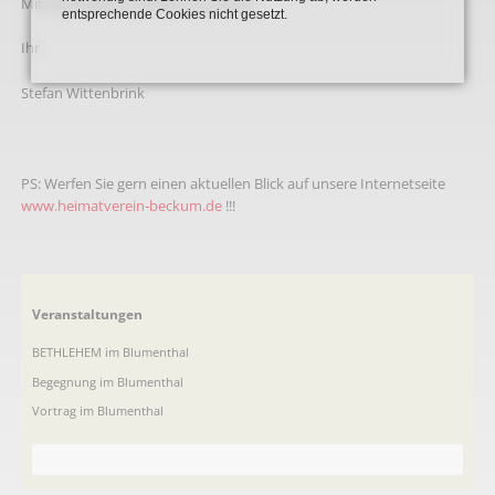
Mit freundlichen Grüßen aus Holter,
entsprechende Cookies nicht gesetzt.
Ihr
Stefan Wittenbrink
PS: Werfen Sie gern einen aktuellen Blick auf unsere Internetseite
www.heimatverein-beckum.de
!!!
Navigation
Veranstaltungen
überspringen
BETHLEHEM im Blumenthal
Begegnung im Blumenthal
Vortrag im Blumenthal