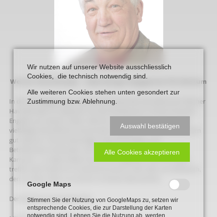
Wir nutzen auf unserer Website ausschliesslich
Cookies, die technisch notwendig sind.
Werner Haverkemper – lebenslanges Engagement für Beckum
Alle weiteren Cookies stehen unten gesondert zur
In der 29. Begegnung im Blumenthal berichtet der Beckumer Werner
Zustimmung bzw. Ablehnung.
Haverkemper im Gespräch mit der Moderatorin Christa Paschert-
Engelke aus seinem Leben. Werner Haverkemper ist durch sein
Auswahl bestätigen
vielfältiges berufliches und privates Engagement vielen Beckumern
gut bekannt. Ob als ehemaliger Gewerkschaftler und
Betriebsratsvorsitzender, als Politiker im Rat oder als Prinz im
Alle Cookies akzeptieren
Karneval – in vielen Rollen hat er sich eingesetzt. Wer ihn heute
treffen will, findet ihn im Zementmuseum oder eben am Mittwoch,
den 22. März 2023, um 20 Uhr im Kloster Blumenthal.
Google Maps
Der Eintritt ist wie immer frei.
Stimmen Sie der Nutzung von GoogleMaps zu, setzen wir
entsprechende Cookies, die zur Darstellung der Karten
notwendig sind. Lehnen Sie die Nutzung ab, werden