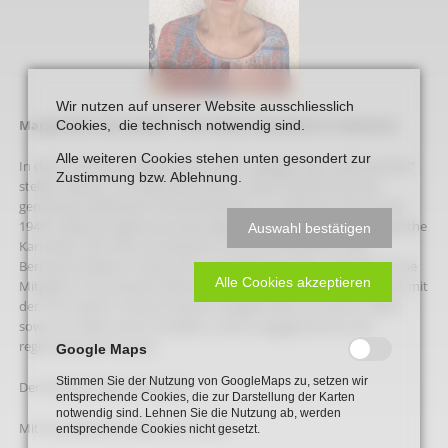
Wir nutzen auf unserer Website ausschliesslich
Margarethe Karnstedt – eine aktive Künstlerin in Beckum
Cookies, die technisch notwendig sind.
Alle weiteren Cookies stehen unten gesondert zur
In der vor 8 Jahren begründeten Reihe „Begegnung im Blumenthal“
Zustimmung bzw. Ablehnung.
stellen Heimat- und Geschichtsverein sowie Volkshochschule
gemeinsam Beckumer Persönlichkeiten vor. Nächster Gast ist die
1946 in Beckum geborene ehemalige Berufsschullehrerin Margarethe
Auswahl bestätigen
Karnstedt. Seit mehr als 40 Jahren ist sie künstlerisch in den
Bereichen Malerei, Holzschnitt und Radierung aktiv. Seit 2014 ist sie
Alle Cookies akzeptieren
Mitglied im Kunstverein Beckum
“licht - form - farbe“
. Im Gespräch mit
der VHS-Leiterin Christa Paschert-Engelke blickt sie auf ihr Leben
sowie vor allem auf ihr Schaffen und ihr Engagement für die
regionale Kunst zurück.
Google Maps
Stimmen Sie der Nutzung von GoogleMaps zu, setzen wir
Der Eintritt ist wie immer frei.
entsprechende Cookies, die zur Darstellung der Karten
notwendig sind. Lehnen Sie die Nutzung ab, werden
Mit freundlichen Grüßen aus Holter,
entsprechende Cookies nicht gesetzt.