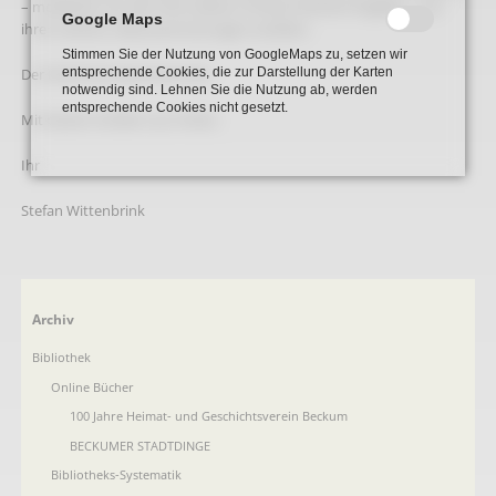
– moderiert von der VHS-Leiterin Christa Paschert-Engelke – aus
Google Maps
ihren reichen Lebenserinnerungen erzählen.
Stimmen Sie der Nutzung von GoogleMaps zu, setzen wir
entsprechende Cookies, die zur Darstellung der Karten
Der Eintritt ist wie immer frei.
notwendig sind. Lehnen Sie die Nutzung ab, werden
entsprechende Cookies nicht gesetzt.
Mit besten Grüßen aus Holter,
Ihr
Stefan Wittenbrink
Navigation
Archiv
überspringen
Bibliothek
Online Bücher
100 Jahre Heimat- und Geschichtsverein Beckum
BECKUMER STADTDINGE
Bibliotheks-Systematik