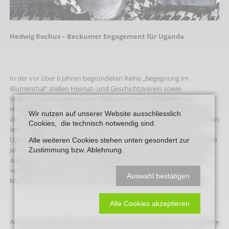
Hedwig Rochus – Beckumer Engagement für Uganda
In der vor über 6 Jahren begründeten Reihe „Begegnung im
Blumenthal“ stellen Heimat- und Geschichtsverein sowie
Volkshochschule gemeinsam Beckumer Persönlichkeiten vor.
Hedwig Rochus, die seit mehr als 50 Jahren an der Alleestraße über
Wir nutzen auf unserer Website ausschliesslich
der ehemaligen Praxis ihres Ehemannes und Arztes Dr. Bruno Rochus
Cookies, die technisch notwendig sind.
lebt, engagiert sich auch in Beckum besonders für Menschen in
Uganda. Bevor das Ehepaar Rochus nach Beckum kam, hat es etliche
Alle weiteren Cookies stehen unten gesondert zur
Jahre im Südwesten Ugandas gearbeitet und dort ein Krankenhaus
Zustimmung bzw. Ablehnung.
aufgebaut. Noch heute hält Hedwig Rochus Kontakt dorthin und
verfolgt die Arbeit. Zum Goldjubiläum 2007 war sie vor Ort in
Auswahl bestätigen
Mutolere, wo heute ein neues Kinderkrankenhaus steht (s. Foto).
Alle Cookies akzeptieren
An kommenden Mittwochabend wird sie in persönlicher Atmosphäre