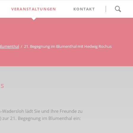
Navigation
VERANSTALTUNGEN
KONTAKT
überspringen
BETHLEHEM im Blumenthal
Geschichten
Begegnung im Blumenthal
eschichtsverein Beckum
Schätze
Vortrag im Blumenthal
Blumenthal
21. Begegnung im Blumenthal mit Hedwig Rochus
nmal
ichte
us
Wadersloh lädt Sie und Ihre Freunde zu
 zur 21. Begegnung im Blumenthal ein: