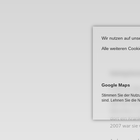
Links
Wir nutzen auf uns
Alle weiteren Cook
Hedwig Roch
Google Maps
In der vor üb
Volkshochschu
Stimmen Sie der Nutzu
sind. Lehnen Sie die 
über der ehem
Menschen in 
dort ein Kran
2007 war sie 