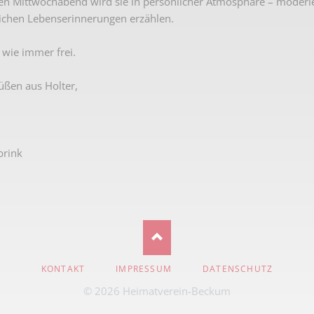
Mittwochabend wird sie in persönlicher Atmosphäre – moderiert
Karnevalistische Filme
eichen Lebenserinnerungen erzählen.
Religiöse Filme
t wie immer frei.
Sonstige Filme
üßen aus Holter,
Nachlässe
brink
NAVIGATION
KONTAKT
IMPRESSUM
DATENSCHUTZ
ÜBERSPRINGEN
© 2026 Heimatverein-Beckum