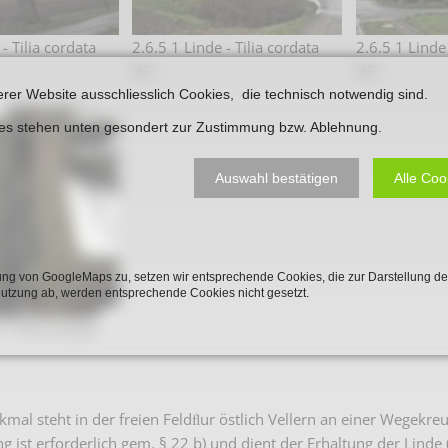
Plakate
Jüdischer Friedhof
- Tilia cordata
2.6.5 1 Linde - Tilia cordata
2.6.5 1 Linde 
Postkarten
Steinkisten Gräber
W2
W3
öffentliche Gebäude
erer Website ausschliesslich Cookies, die technisch notwendig sind.
Fürstengrab
Prudentiaschule
ies stehen unten gesondert zur Zustimmung bzw. Ablehnung.
Denkmal-Liste A
Strassen
Denkmal-Liste B
Auswahl bestätigen
Alle Coo
Totenzettel
Denkmal-Liste C
Totenzettel Bürger
Denkmal_Liste weitere
Totenzettel Soldaten
ng von GoogleMaps zu, setzen wir entsprechende Cookies, die zur Darstellung de
Denkmal-Liste Naturdenkmal
Nutzung ab, werden entsprechende Cookies nicht gesetzt.
Gefallenen und Vermißte
- Tilia cordata
Filmarchiv
Begegnungen im Blument
mal steht in der freien Feldﬂur östlich Vellern an einer Wegekreu
Historische Filme
ng ist erforderlich gem. § 22 b) und dient der Erhaltung der Lin