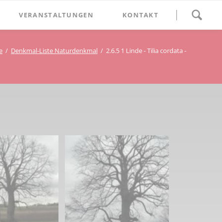
Navigation
VERANSTALTUNGEN
KONTAKT
überspringen
BETHLEHEM im Blumenthal
e
Denkmal-Liste Naturdenkmal
2.6.5 1 Linde - Tilia cordata -
Geschichten
Begegnung im Blumenthal
eschichtsverein Beckum
Schätze
Vortrag im Blumenthal
nmal
ichte