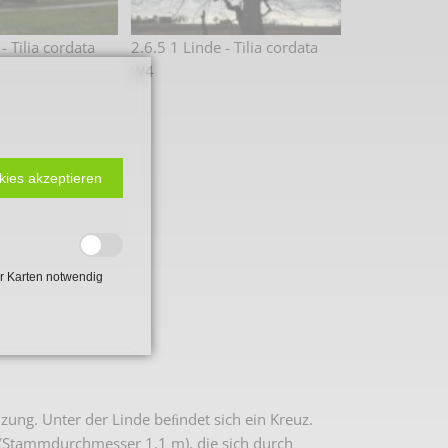
- Tilia cordata
2.6.5 1 Linde - Tilia cordata
W4
kies akzeptieren
r Karten notwendig
 2. Weltkrieg
hal
zung. Unter der Linde beﬁndet sich ein Kreuz.
de (Stammdurchmesser 1,1 m), die sich durch