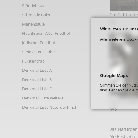
Links
Ständehaus
2.6.5 1 Linde 
Schmiede Galen
W1
Mariensäule
Wir nutzen auf uns
Hochkreuz - Alter Friedhof
Alle weiteren Cook
Jüdischer Friedhof
Steinkisten Gräber
Fürstengrab
Denkmal-Liste A
Google Maps
Denkmal-Liste B
Stimmen Sie der Nutzu
Denkmal-Liste C
sind. Lehnen Sie die 
Denkmal_Liste weitere
2.6.5 1 Linde 
Denkmal-Liste Naturdenkmal
W5
Das Naturdenk
Die Festsetzu