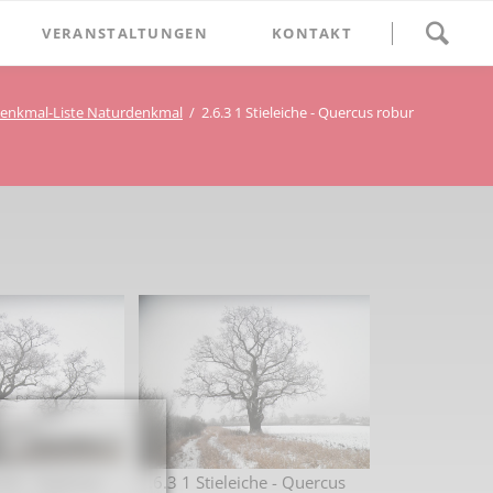
Navigation
VERANSTALTUNGEN
KONTAKT
überspringen
BETHLEHEM im Blumenthal
enkmal-Liste Naturdenkmal
2.6.3 1 Stieleiche - Quercus robur
Geschichten
Begegnung im Blumenthal
eschichtsverein Beckum
Schätze
Vortrag im Blumenthal
nmal
ichte
iche - Quercus
2.6.3 1 Stieleiche - Quercus