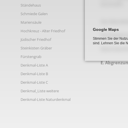
Links
Ansicht.JPG
Ständehaus
Schmiede Galen
Das Naturdenk
Mariensäule
Google Maps
Hochkreuz - Alter Friedhof
Die Festsetzun
Stimmen Sie der Nutzu
Jüdischer Friedhof
sind. Lehnen Sie die 
Steinkisten Gräber
(Stammdurchme
Fürstengrab
E. Abgrenzu
Denkmal-Liste A
Denkmal-Liste B
Denkmal-Liste C
Denkmal_Liste weitere
Denkmal-Liste Naturdenkmal