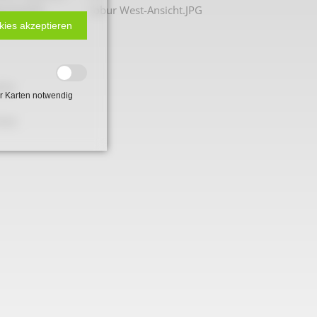
sicht.JPG
robur West-Ansicht.JPG
kies akzeptieren
iche
r Karten notwendig
net.
 2. Weltkrieg
hal