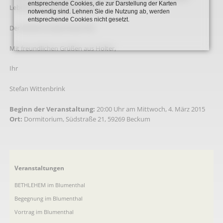
entsprechende Cookies, die zur Darstellung der Karten
Lebenserinnerungen erzählen !
notwendig sind. Lehnen Sie die Nutzung ab, werden
entsprechende Cookies nicht gesetzt.
Der Eintritt ist wie immer frei.
Mit freundlichen Grüßen aus Holter,
Ihr
Stefan Wittenbrink
Beginn der Veranstaltung:
20:00 Uhr am Mittwoch, 4. März 2015
Ort:
Dormitorium, Südstraße 21, 59269 Beckum
Navigation
Veranstaltungen
überspringen
BETHLEHEM im Blumenthal
Begegnung im Blumenthal
Vortrag im Blumenthal