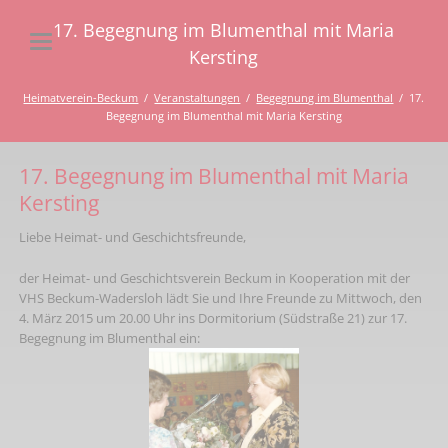
17. Begegnung im Blumenthal mit Maria
Kersting
Heimatverein-Beckum
Veranstaltungen
Begegnung im Blumenthal
17.
Begegnung im Blumenthal mit Maria Kersting
17. Begegnung im Blumenthal mit Maria
Kersting
Liebe Heimat- und Geschichtsfreunde,
der Heimat- und Geschichtsverein Beckum in Kooperation mit der
VHS Beckum-Wadersloh lädt Sie und Ihre Freunde zu Mittwoch, den
4. März 2015 um 20.00 Uhr ins Dormitorium (Südstraße 21) zur 17.
Begegnung im Blumenthal ein: