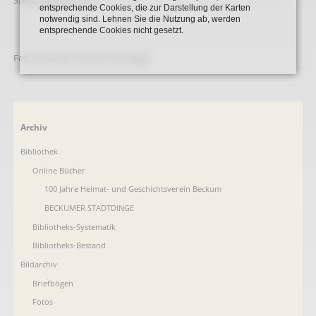
Stefan Wittenbrink
entsprechende Cookies, die zur Darstellung der Karten
notwendig sind. Lehnen Sie die Nutzung ab, werden
entsprechende Cookies nicht gesetzt.
Fotonachweis: Dietmar Kattinger
Navigation
Archiv
überspringen
Bibliothek
Online Bücher
100 Jahre Heimat- und Geschichtsverein Beckum
BECKUMER STADTDINGE
Bibliotheks-Systematik
Bibliotheks-Bestand
Bildarchiv
Briefbögen
Fotos