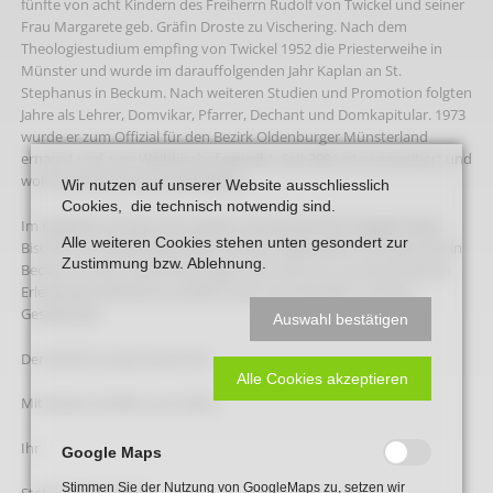
fünfte von acht Kindern des Freiherrn Rudolf von Twickel und seiner
Frau Margarete geb. Gräfin Droste zu Vischering. Nach dem
Theologiestudium empfing von Twickel 1952 die Priesterweihe in
Münster und wurde im darauffolgenden Jahr Kaplan an St.
Stephanus in Beckum. Nach weiteren Studien und Promotion folgten
Jahre als Lehrer, Domvikar, Pfarrer, Dechant und Domkapitular. 1973
wurde er zum Offizial für den Bezirk Oldenburger Münsterland
ernannt und zum Weihbischof geweiht. Seit 2001 ist er emeritiert und
wohnt auf Gut Stovern bei Rheine.
Wir nutzen auf unserer Website ausschliesslich
Cookies, die technisch notwendig sind.
Im Gespräch mit der VHS-Leiterin Christa Paschert-Engelke blickt
Alle weiteren Cookies stehen unten gesondert zur
Bischof von Twickel besonders auf die 1950er-Jahre und seine Zeit in
Zustimmung bzw. Ablehnung.
Beckum zurück. Die Erinnerungen sind nicht nur von persönlichen
Erlebnissen bestimmt, sondern auch vom Wandel in unserer
Gesellschaft.
Auswahl bestätigen
Der Eintritt ist wie immer frei.
Alle Cookies akzeptieren
Mit besten Grüßen aus Holter,
Ihr
Google Maps
Stimmen Sie der Nutzung von GoogleMaps zu, setzen wir