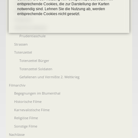
Landkarten
entsprechende Cookies, die zur Darstellung der Karten
notwendig sind. Lehnen Sie die Nutzung ab, werden
Plakate
entsprechende Cookies nicht gesetzt.
Postkarten
öffentliche Gebäude
Prudentiaschule
Strassen
Totenzettel
Totenzettel Bürger
Totenzettel Soldaten
Gefallenen und Vermißte 2. Weltkrieg
Filmarchiv
Begegnungen im Blumenthal
Historische Filme
Karnevalistische Filme
Religiöse Filme
Sonstige Filme
Nachlässe