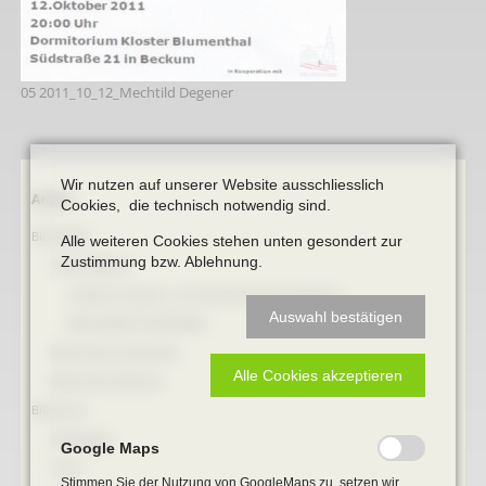
05 2011_10_12_Mechtild Degener
Wir nutzen auf unserer Website ausschliesslich
Navigation
Archiv
Cookies, die technisch notwendig sind.
überspringen
Bibliothek
Alle weiteren Cookies stehen unten gesondert zur
Zustimmung bzw. Ablehnung.
Online Bücher
100 Jahre Heimat- und Geschichtsverein Beckum
Auswahl bestätigen
BECKUMER STADTDINGE
Bibliotheks-Systematik
Alle Cookies akzeptieren
Bibliotheks-Bestand
Bildarchiv
Briefbögen
Google Maps
Fotos
Stimmen Sie der Nutzung von GoogleMaps zu, setzen wir