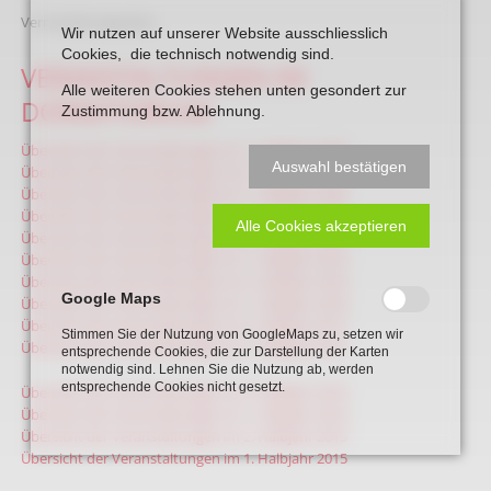
Vernastaltungesplan
Wir nutzen auf unserer Website ausschliesslich
Cookies, die technisch notwendig sind.
VERANSTALTUNGEN IM
Alle weiteren Cookies stehen unten gesondert zur
DORMITORIUM
Zustimmung bzw. Ablehnung.
Übersicht der Veranstaltungen im 1. Halbjahr 2024
Auswahl bestätigen
Übersicht der Veranstaltungen im 2. Halbjahr 2022
Übersicht der Veranstaltungen im 1. Halbjahr 2022
Übersicht der Veranstaltungen im 1. Halbjahr 2020
Alle Cookies akzeptieren
Übersicht der Veranstaltungen im 2. Halbjahr 2019
Übersicht der Veranstaltungen im 1. Halbjahr 2019
Übersicht der Veranstaltungen im 2. Halbjahr 2018
Google Maps
Übersicht der Veranstaltungen im 1. Halbjahr 2018
Übersicht der Veranstaltungen im 2. Halbjahr 2017
Stimmen Sie der Nutzung von GoogleMaps zu, setzen wir
Übersicht der Veranstaltungen im 1. Halbjahr 2017
entsprechende Cookies, die zur Darstellung der Karten
notwendig sind. Lehnen Sie die Nutzung ab, werden
entsprechende Cookies nicht gesetzt.
Übersicht der Veranstaltungen im 2. Halbjahr 2016
Übersicht der Veranstaltungen im 1. Halbjahr 2016
Übersicht der Veranstaltungen im 2. Halbjahr 2015
Übersicht der Veranstaltungen im 1. Halbjahr 2015