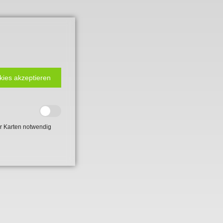
kies akzeptieren
r Karten notwendig
 2. Weltkrieg
hal