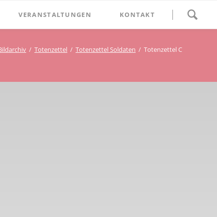
Navigation
VERANSTALTUNGEN
KONTAKT
überspringen
BETHLEHEM im Blumenthal
Bildarchiv
Totenzettel
Totenzettel Soldaten
Totenzettel C
Geschichten
Begegnung im Blumenthal
eschichtsverein Beckum
Schätze
Vortrag im Blumenthal
nmal
ichte