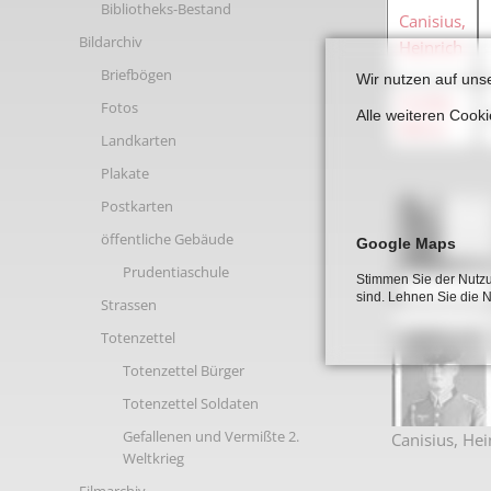
Bibliotheks-Bestand
Links
Canisius,
Bildarchiv
Heinrich
Briefbögen
Wir nutzen auf uns
Cordes,
Fotos
Alle weiteren Cook
Alfons
Landkarten
Plakate
Postkarten
öffentliche Gebäude
Google Maps
Prudentiaschule
Stimmen Sie der Nutzu
sind. Lehnen Sie die 
Strassen
Totenzettel
Totenzettel Bürger
Totenzettel Soldaten
Gefallenen und Vermißte 2.
Canisius, Hei
Weltkrieg