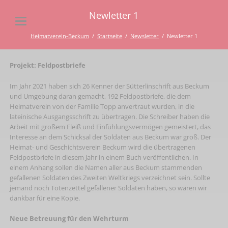
Newletter 1
Heimatverein-Beckum
Startseite
Newsletter
Newletter 1
Projekt: Feldpostbriefe
Im Jahr 2021 haben sich 26 Kenner der Sütterlinschrift aus Beckum
und Umgebung daran gemacht, 192 Feldpostbriefe, die dem
Heimatverein von der Familie Topp anvertraut wurden, in die
lateinische Ausgangsschrift zu übertragen. Die Schreiber haben die
Arbeit mit großem Fleiß und Einfühlungsvermögen gemeistert, das
Interesse an dem Schicksal der Soldaten aus Beckum war groß. Der
Heimat- und Geschichtsverein Beckum wird die übertragenen
Feldpostbriefe in diesem Jahr in einem Buch veröffentlichen. In
einem Anhang sollen die Namen aller aus Beckum stammenden
gefallenen Soldaten des Zweiten Weltkriegs verzeichnet sein. Sollte
jemand noch Totenzettel gefallener Soldaten haben, so wären wir
dankbar für eine Kopie.
Neue Betreuung für den Wehrturm