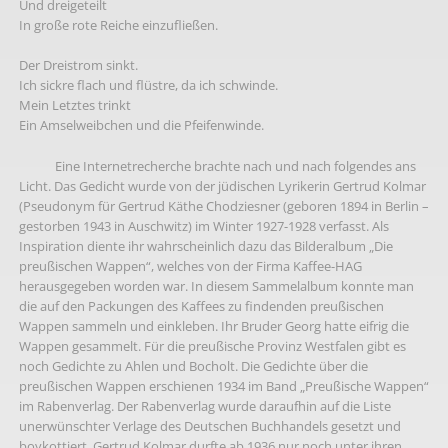
Und dreigeteilt
In große rote Reiche einzufließen.
Der Dreistrom sinkt.
Ich sickre flach und flüstre, da ich schwinde.
Mein Letztes trinkt
Ein Amselweibchen und die Pfeifenwinde.
Eine Internetrecherche brachte nach und nach folgendes ans
Licht. Das Gedicht wurde von der jüdischen Lyrikerin Gertrud Kolmar
(Pseudonym für Gertrud Käthe Chodziesner (geboren 1894 in Berlin –
gestorben 1943 in Auschwitz) im Winter 1927-1928 verfasst. Als
Inspiration diente ihr wahrscheinlich dazu das Bilderalbum „Die
preußischen Wappen“, welches von der Firma Kaffee-HAG
herausgegeben worden war. In diesem Sammelalbum konnte man
die auf den Packungen des Kaffees zu findenden preußischen
Wappen sammeln und einkleben. Ihr Bruder Georg hatte eifrig die
Wappen gesammelt. Für die preußische Provinz Westfalen gibt es
noch Gedichte zu Ahlen und Bocholt. Die Gedichte über die
preußischen Wappen erschienen 1934 im Band „Preußische Wappen“
im Rabenverlag. Der Rabenverlag wurde daraufhin auf die Liste
unerwünschter Verlage des Deutschen Buchhandels gesetzt und
boykottiert. Gertrud Kolmar durfte ab 1936 nur noch unter ihren