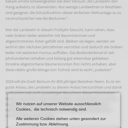
bekam ernste Schwierigkeiten bei dem Versuch, die Landwehr den
Hang aufwärts zu überwinden. Nur wenige Landwehren in Westfalen
sind geeignet, die Schutzfunktion dieser einfachen Wehranlage so zu
veranschaulichen wie die Beckumer.“
Wer die Landwehr in diesem Frühjahr besucht, kann sehen, dass
viele Gräben leider weiterhin mit Baumstämmen und
abgeschnittenen Ästen gefüllt sind. Bleiben sie liegen, werden sie
wohl in den nächsten Jahrzehnten verrotten und dadurch die Gräben
leider mit weiterem Humus auffüllen. Das Bodendenkmal ist seit
Jahrhunderten erhalten und bislang gut erkennbar geblieben.
Einzelne abgestorbene Bäume konnten ihm nichts anhaben, aber
diese relativ große Menge von Totholz wird es wohl „zudecken“.
2024 will die Stadt Beckum ihr 800-jähriges Bestehen feiern. Es ist ein
guter Anlass, die Landwehr zu diesem Anlass herzurichten und damit
Beckumern wie auch auswärtigen Besuchern diesen historischen
Schatz in gut erkennbarer Weise wieder nahezubringen zu können.
Wir nutzen auf unserer Website ausschliesslich
Einige Informationstafeln, vom Heimat- und Geschichtsverein
Cookies, die technisch notwendig sind.
mitfinanziert, könnten über unsere einzigartige mittelalterliche
Schutzanlage Auskunft geben.
Alle weiteren Cookies stehen unten gesondert zur
Zustimmung bzw. Ablehnung.
Ab und an erreichen uns im Vorstand des Heimatvereins spannende