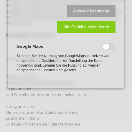
Anfragen, deren Beantwortung den eigenen Wissenshorizont
Auswahl bestätigen
maßgeblich erweitern kann. So erreichte uns die Anfrage von Lydia
Kaatz nach dem folgenden Gedicht mit der Bitte um Hinweise zur
Interpretation.
Alle Cookies akzeptieren
Das Wappen von Beckum
Google Maps
Stimmen Sie der Nutzung von GoogleMaps zu, setzen wir
In Rot drei silberne schrägfließende Ströme.
entsprechende Cookies, die zur Darstellung der Karten
notwendig sind. Lehnen Sie die Nutzung ab, werden
entsprechende Cookies nicht gesetzt.
Ich lag und schlief,
In bärmefeuchten Erdteig eingebacken,
So gut und tief.
Und Wurzelschnüre schmückten meinen Nacken.
Ich lag und sann.
Mir bröckelte am Mund die braune Rinde.
Es schritt ein Mann
Und zog um meinen Stein die Pfeifenwinde.