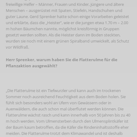
freiwillige Helfer – Männer, Frauen und Kinder, jüngere und ältere
Menschen – ausgerüstet mit Spaten, Stiefeln, Handschuhen und
guter Laune. Gerd Sprenker hatte schon einige Vorarbeiten geleistet
und erklärte, dass die „Heister“, wie er die jungen etwa 1.70 m – 2.00
m hohen Bäumchen nannte, möglichst kreisförmig in Gruppen
gesetzt werden sollten. Als die Heister dann im Boden steckten,
wurden sie noch mit einem grünen Spiralband umwickelt, als Schutz
vor Wildfraß.
Herr Sprenker, warum haben Sie die Flatterulme für die
Pflanzaktion ausgewählt?
„Die Flatterulme ist ein Tiefwurzler und kann auch im trockenen
Sommer noch ausreichend Feuchtigkeit aus dem Boden holen. Sie
fühlt sich besonders wohl an Ufern von Gewässern oder in
Auenwäldern, die auch schon mal überflutet werden können. Die
Flatterulme wächst rasch und kann innerhalb von 50 Jahren bis zu 40
m hoch werden. Vom Ulmensterben durch den Ulmensplintkäfer ist
der Baum kaum betroffen, da die Käfer die Rindeninhaltsstoffe eher
meiden. Die Flatterulme trotzt dem Klimawandel und ist deshalb