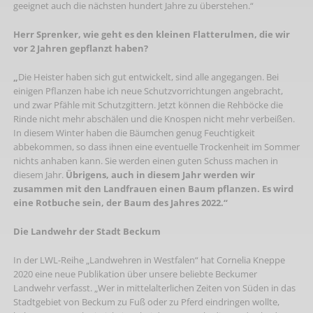
geeignet auch die nächsten hundert Jahre zu überstehen.“
Herr Sprenker, wie geht es den kleinen Flatterulmen, die wir
vor 2 Jahren gepflanzt haben?
„
Die Heister haben sich gut entwickelt, sind alle angegangen. Bei
einigen Pflanzen habe ich neue Schutzvorrichtungen angebracht,
und zwar Pfähle mit Schutzgittern. Jetzt können die Rehböcke die
Rinde nicht mehr abschälen und die Knospen nicht mehr verbeißen.
In diesem Winter haben die Bäumchen genug Feuchtigkeit
abbekommen, so dass ihnen eine eventuelle Trockenheit im Sommer
nichts anhaben kann. Sie werden einen guten Schuss machen in
diesem Jahr.
Übrigens, auch in diesem Jahr werden wir
zusammen mit den Landfrauen einen Baum pflanzen. Es wird
eine Rotbuche sein, der Baum des Jahres 2022.“
Die Landwehr der Stadt Beckum
In der LWL-Reihe „Landwehren in Westfalen“ hat Cornelia Kneppe
2020 eine neue Publikation über unsere beliebte Beckumer
Landwehr verfasst. „Wer in mittelalterlichen Zeiten von Süden in das
Stadtgebiet von Beckum zu Fuß oder zu Pferd eindringen wollte,