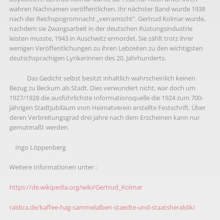
wahren Nachnamen veröffentlichen. Ihr nächster Band wurde 1938
nach der Reichspogromnacht „verramscht“. Gertrud Kolmar wurde,
nachdem sie Zwangsarbeit in der deutschen Rüstungsindustrie
leisten musste, 1943 in Auschwitz ermordet. Sie zählt trotz ihrer
wenigen Veröffentlichungen zu ihren Lebzeiten zu den wichtigsten
deutschsprachigen Lyrikerinnen des 20. Jahrhunderts.
Das Gedicht selbst besitzt inhaltlich wahrscheinlich keinen
Bezug zu Beckum als Stadt. Dies verwundert nicht, war doch um
1927/1928 die ausführlichste Informationsquelle die 1924 zum 700-
jährigen Stadtjubiläum vom Heimatverein erstellte Festschrift. Über
deren Verbreitungsgrad drei Jahre nach dem Erscheinen kann nur
gemutmaßt werden.
Ingo Löppenberg
Weitere Informationen unter :
https://de.wikipedia.org/wiki/Gertrud_Kolmar
raldica.de/kaffee-hag-sammelalben-staedte-und-staatsheraldik/