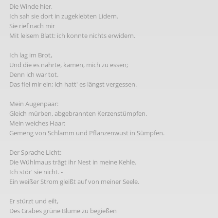
Die Winde hier,
Ich sah sie dort in zugeklebten Lidern.
Sie rief nach mir
Mit leisem Blatt: ich konnte nichts erwidern.
Ich lag im Brot,
Und die es nährte, kamen, mich zu essen;
Denn ich war tot.
Das fiel mir ein; ich hatt' es längst vergessen.
Mein Augenpaar:
Gleich mürben, abgebrannten Kerzenstümpfen.
Mein weiches Haar:
Gemeng von Schlamm und Pflanzenwust in Sümpfen.
Der Sprache Licht:
Die Wühlmaus trägt ihr Nest in meine Kehle.
Ich stör' sie nicht. -
Ein weißer Strom gleißt auf von meiner Seele.
Er stürzt und eilt,
Des Grabes grüne Blume zu begießen