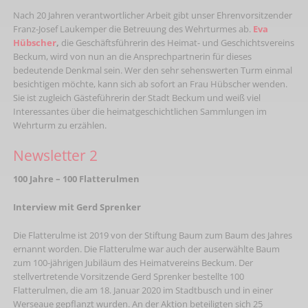
Nach 20 Jahren verantwortlicher Arbeit gibt unser Ehrenvorsitzender
Franz-Josef Laukemper die Betreuung des Wehrturmes ab.
Eva
Hübscher
,
die Geschäftsführerin des Heimat- und Geschichtsvereins
Beckum, wird von nun an die Ansprechpartnerin für dieses
bedeutende Denkmal sein. Wer den sehr sehenswerten Turm einmal
besichtigen möchte, kann sich ab sofort an Frau Hübscher wenden.
Sie ist zugleich Gästeführerin der Stadt Beckum und weiß viel
Interessantes über die heimatgeschichtlichen Sammlungen im
Wehrturm zu erzählen.
Newsletter 2
100 Jahre – 100 Flatterulmen
Interview mit Gerd Sprenker
Die Flatterulme ist 2019 von der Stiftung Baum zum Baum des Jahres
ernannt worden. Die Flatterulme war auch der auserwählte Baum
zum 100-jährigen Jubiläum des Heimatvereins Beckum. Der
stellvertretende Vorsitzende Gerd Sprenker bestellte 100
Flatterulmen, die am 18. Januar 2020 im Stadtbusch und in einer
Werseaue gepflanzt wurden. An der Aktion beteiligten sich 25