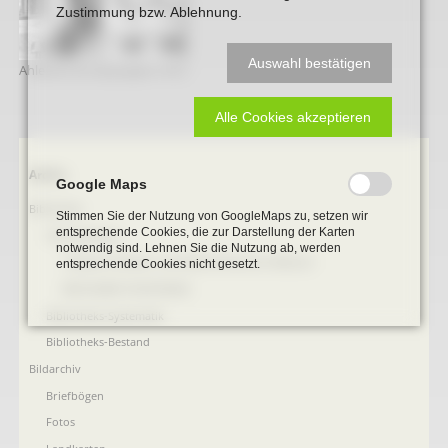
Zustimmung bzw. Ablehnung.
Auswahl bestätigen
Ahlenstr.Str.26 Josephs 1912
Alle Cookies akzeptieren
Navigation
Archiv
Google Maps
überspringen
Bibliothek
Stimmen Sie der Nutzung von GoogleMaps zu, setzen wir
entsprechende Cookies, die zur Darstellung der Karten
Online Bücher
notwendig sind. Lehnen Sie die Nutzung ab, werden
100 Jahre Heimat- und Geschichtsverein Beckum
entsprechende Cookies nicht gesetzt.
BECKUMER STADTDINGE
Bibliotheks-Systematik
Bibliotheks-Bestand
Bildarchiv
Briefbögen
Fotos