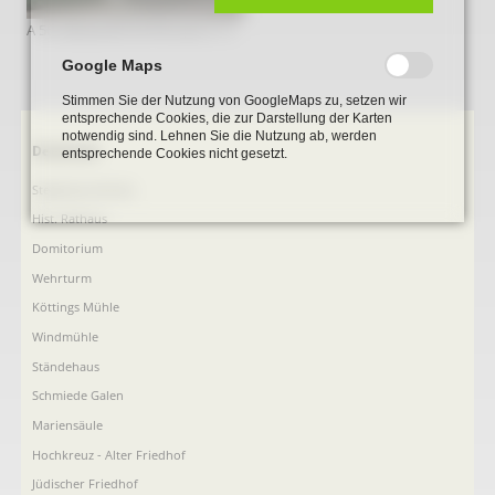
A 56 Gebaeude Dorfstrasse 21 3
Google Maps
Stimmen Sie der Nutzung von GoogleMaps zu, setzen wir
entsprechende Cookies, die zur Darstellung der Karten
notwendig sind. Lehnen Sie die Nutzung ab, werden
Navigation
Denkmale
entsprechende Cookies nicht gesetzt.
überspringen
Stephanus-Kirche
Hist. Rathaus
Domitorium
Wehrturm
Köttings Mühle
Windmühle
Ständehaus
Schmiede Galen
Mariensäule
Hochkreuz - Alter Friedhof
Jüdischer Friedhof