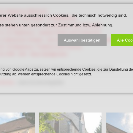
Karnevalistische Filme
St. Stephanus (Beckum)
erer Website ausschliesslich Cookies, die technisch notwendig sind.
Religiöse Filme
IRCHEST. STEPHANUS - PFARRKIRCHE
7_Stephanus-Kirche - Die Rückkehr des Uhrwerks
ies stehen unten gesondert zur Zustimmung bzw. Ablehnung.
Sonstige Filme
_ St. Stephanus - zweites Fenter wird restauriert
_Beckumer Schätze - Das Glockenspiel erklingt wieder
Nachlässe
Auswahl bestätigen
Alle Coo
_ St-Stephanus -Tradition trifft Technik
4_HVB - A34 - Neue Spielglocken
önnen Sie die Stephanus-Kirche auch virtuell besuchen.
ng von GoogleMaps zu, setzen wir entsprechende Cookies, die zur Darstellung de
Nutzung ab, werden entsprechende Cookies nicht gesetzt.
-Kirche
- siehe Kirchen/Kapellen