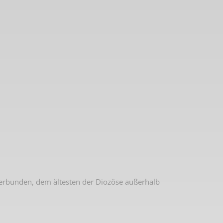
 2. Weltkrieg
 verbunden, dem ältesten der Diozöse außerhalb
hal