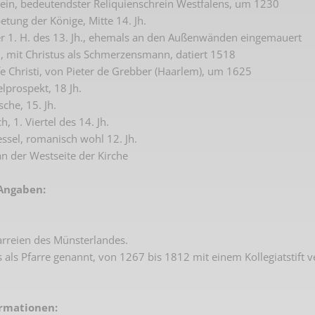
ein, bedeutendster Reliquienschrein Westfalens, um 1230
Plakate
Jüdischer Friedhof
etung der Könige, Mitte 14. Jh.
Postkarten
der 1. H. des 13. Jh., ehemals an den Außenwänden eingemauert
Steinkisten Gräber
, mit Christus als Schmerzensmann, datiert 1518
öffentliche Gebäude
Fürstengrab
 Christi, von Pieter de Grebber (Haarlem), um 1625
lprospekt, 18 Jh.
Prudentiaschule
Denkmal-Liste A
che, 15. Jh.
Strassen
h, 1. Viertel des 14. Jh.
Denkmal-Liste B
sel, romanisch wohl 12. Jh.
Totenzettel
Denkmal-Liste C
an der Westseite der Kirche
Totenzettel Bürger
Denkmal_Liste weitere
Angaben:
Totenzettel Soldaten
Denkmal-Liste Naturdenkmal
Gefallenen und Vermißte
arreien des Münsterlandes.
Filmarchiv
 als Pfarre genannt, von 1267 bis 1812 mit einem Kollegiatstift
Begegnungen im Blument
Historische Filme
ormationen: