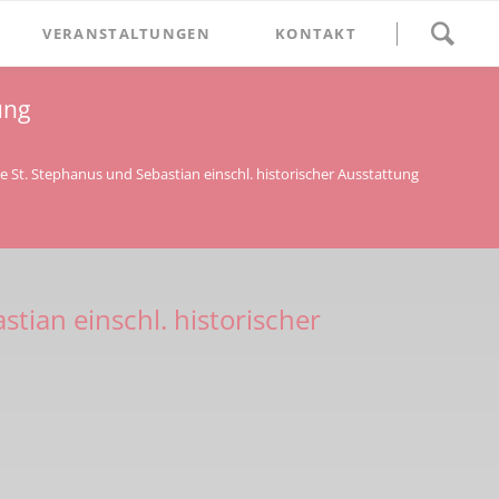
Navigation
VERANSTALTUNGEN
KONTAKT
überspringen
BETHLEHEM im Blumenthal
ung
Geschichten
Begegnung im Blumenthal
eschichtsverein Beckum
Schätze
Vortrag im Blumenthal
he St. Stephanus und Sebastian einschl. historischer Ausstattung
nmal
ichte
tian einschl. historischer