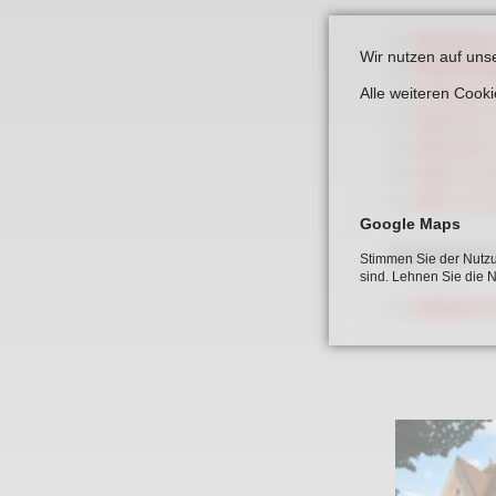
Wikipedia 
Wir nutzen auf uns
PROPSTEIK
2018_06_0
Alle weiteren Cook
2020_07_13
2020_09_12
2020_12_24
2021_12_2
Google Maps
Nachstehend k
Stimmen Sie der Nutzu
sind. Lehnen Sie die 
Stephanus