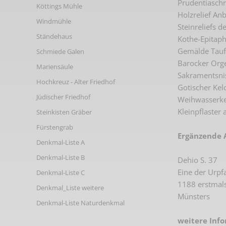
Prudentiaschr
Köttings Mühle
Links
Holzrelief Anb
Windmühle
Steinreliefs 
Ständehaus
Kothe-Epitaph
Gemälde Taufe
Schmiede Galen
Barocker Orge
Mariensäule
Sakramentsnis
Hochkreuz - Alter Friedhof
Gotischer Kelc
Jüdischer Friedhof
Weihwasserkes
Kleinpflaster 
Steinkisten Gräber
Fürstengrab
Ergänzende 
Denkmal-Liste A
Denkmal-Liste B
Dehio S. 37
Eine der Urpf
Denkmal-Liste C
1188 erstmals
Denkmal_Liste weitere
Münsters
Denkmal-Liste Naturdenkmal
weitere Inf