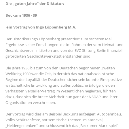
Die „guten Jahre“ der Diktatur:
Beckum 1936 - 39
ein Vortrag von Ingo Löppenberg M.A.
Der Historiker Ingo Löppenberg präsentiert zum sechsten Mal
Ergebnisse seiner Forschungen, die im Rahmen der vom Heimat- und
Geschichtsverein initiierten und von der EVZ-Stiftung Berlin finanziell
geförderten Geschichtswerkstatt entstanden sind.
Die Jahre 1936 bis zum von den Deutschen begonnenen Zweiten
Weltkrieg 1939 war die Zeit, in der sich das nationalsozialistische
Regime der Loyalität der Deutschen sicher sein konnte. Eine positive
wirtschaftliche Entwicklung und außenpolitische Erfolge, die den
verhassten Versailler-Vertrag im Wesentlichen negierten, führten
dazu, dass sich die breite Mehrheit nun ganz der NSDAP und ihrer
Organisationen verschrieben.
Der Vortrag wird dies am Beispiel Beckums aufzeigen: Autobahnbau,
Volks-Schützenfeste, antisemitische Themen im Karneval,
„Heldengedenken“ und schlussendlich das „Beckumer Marktspiel“