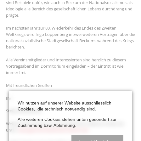
sind Beispiele dafür, wie auch in Beckum der Nationalsozialismus als
Ideologie alle Bereich des gesellschaftlichen Lebens durchdrang und
prägte.
Im nächsten Jahr zur 80. Wiederkehr des Endes des Zweiten
Weltkriegs wird Ingo Löppenberg in zwei weiteren Vorträgen über die
nationalsozialistische Stadtgesellschaft Beckums während des Kriegs
berichten.
Alle Vereinsmitglieder und Interessierten sind herzlich zu diesem
Vortragsabend im Dormitorium eingeladen – der Eintritt ist wie
immer frei.
Mit freundlichen Grüßen
Ihr
Wir nutzen auf unserer Website ausschliesslich
Cookies, die technisch notwendig sind.
Stefan Wittenbrink
Alle weiteren Cookies stehen unten gesondert zur
Weitere Informationen zur NS-Geschichte in Beckum finden Sie
Zustimmung bzw. Ablehnung.
unter:
www.geschichtswerkstatt-beckum.de