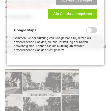
Auswahl bestätigen
Werfen Sie gern auch einen Blick auf unsere Internetseite:
www.heimatverein-beckum.de
Alle Cookies akzeptieren
Anhängendes Bild:
Google Maps
Diese Postkarte zeigt Beckum 1939. Ganz selbstverständlich gibt es
Stimmen Sie der Nutzung von GoogleMaps zu, setzen wir
neben Motiven zum Marktplatz und Höxberg auch Bilder der Adolf-
entsprechende Cookies, die zur Darstellung der Karten
notwendig sind. Lehnen Sie die Nutzung ab, werden
Schürmann-Straße (Nordstraße), der Ostmarkstraße (Oststraße) und
entsprechende Cookies nicht gesetzt.
der Adolf-Hitler-Straße (Allestraße).