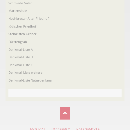
Schmiede Galen
Mariensäule
Hochkreuz - Alter Friedhof
Jüdischer Friedhof
Steinkisten Gräber
Fürstengrab
Denkmal-Liste A
Denkmal-Liste B
Denkmal-Liste C
Denkmal_Liste weitere
Denkmal-Liste Naturdenkmal
NAVIGATION
KONTAKT
IMPRESSUM
DATENSCHUTZ