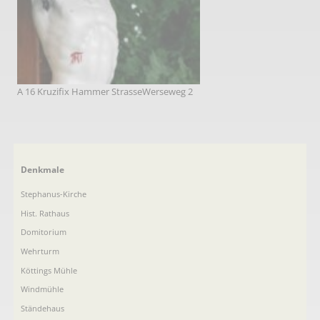
A 16 Kruzifix Hammer StrasseWerseweg 2
Navigation
Denkmale
überspringen
Stephanus-Kirche
Hist. Rathaus
Domitorium
Wehrturm
Köttings Mühle
Windmühle
Ständehaus