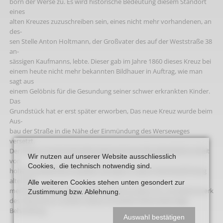
born der Werse zu. Es wird historische Bedeutung diesem Standort
eines
alten Kreuzes zuzuschreiben sein, eines nicht mehr vorhandenen, an
des-
sen Stelle Anton Holtmann, der Großvater des auf der Weststraße 38
an-
sässigen Kaufmanns, lebte. Dieser gab im Jahre 1860 dieses Kreuz bei
einem heute nicht mehr bekannten Bildhauer in Auftrag, wie man
sagt aus
einem Gelöbnis für die Gesundung seiner schwer erkrankten Kinder.
Das
Grundstück hat er erst später erworben, Das neue Kreuz wurde beim
Aus-
bau der Straße in die Nähe der Einmündung des Werseweges
versetzt.
Der Korpus ist eine bemerkenswert gute kunsthandwerkliche Arbeit
Wir nutzen auf unserer Website ausschliesslich
von
Cookies, die technisch notwendig sind.
hoher künstlerischer Qualität und weist in seiner Nachempfindung
alter Stil-
Alle weiteren Cookies stehen unten gesondert zur
merkmale auf die zweite Hälfte des Jahrhunderts hin, Als Meisterwerk
Zustimmung bzw. Ablehnung.
des Historismus verdient dieses Kunstwerk denkmalwürdige
Behandlung.
Auswahl bestätigen