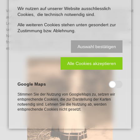
Wir nutzen auf unserer Website ausschliesslich
Vor über 40 Jahren hat sie die Caritas-Kleiderstube in Neubeckum mit
Cookies, die technisch notwendig sind.
aufgebaut und sich dort mehr als 40 Jahre engagiert, viele Jahre als
Leiterin. Dabei kamen ihr ihre anderen ehrenamtlichen Aktivitäten
Alle weiteren Cookies stehen unten gesondert zur
sehr zugute, konnte sie doch hierdurch auf ein großes Unterstützer-
Zustimmung bzw. Ablehnung.
Netzwerk setzen. An ihrem Beispiel zeigt sich, wie in Beckum
freiwilliges soziales Engagement über viele Jahre gelebt wird und wie
Auswahl bestätigen
es den gesellschaftlichen Zusammenhalt stärkt.
Alle Cookies akzeptieren
Google Maps
Stimmen Sie der Nutzung von GoogleMaps zu, setzen wir
entsprechende Cookies, die zur Darstellung der Karten
notwendig sind. Lehnen Sie die Nutzung ab, werden
entsprechende Cookies nicht gesetzt.