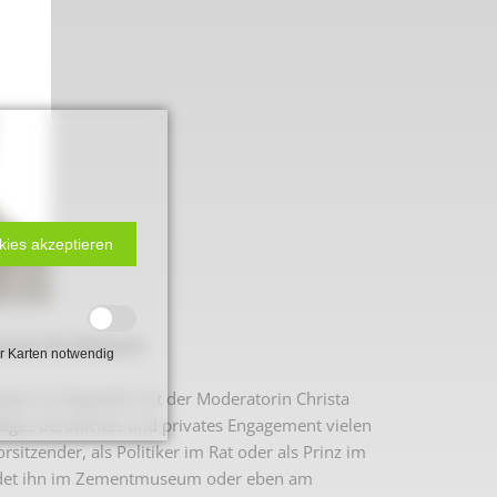
kies akzeptieren
ement für Beckum
 2. Weltkrieg
r Karten notwendig
per im Gespräch mit der Moderatorin Christa
tiges berufliches und privates Engagement vielen
hal
itzender, als Politiker im Rat oder als Prinz im
, findet ihn im Zementmuseum oder eben am