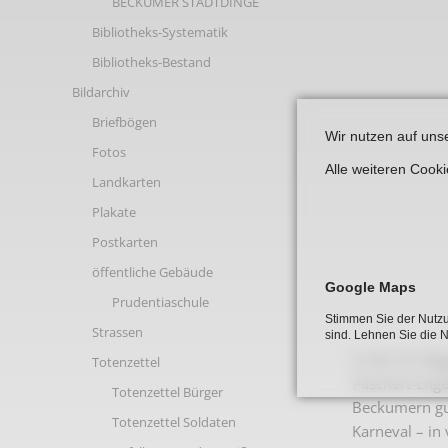
BECKUMER STADTDINGE
Links
Bibliotheks-Systematik
Bibliotheks-Bestand
Bildarchiv
Briefbögen
Wir nutzen auf uns
Fotos
Alle weiteren Cook
Landkarten
Plakate
Postkarten
öffentliche Gebäude
Google Maps
Prudentiaschule
Stimmen Sie der Nutzu
Strassen
sind. Lehnen Sie die 
In der 29. B
Totenzettel
Paschert-Enge
Totenzettel Bürger
Beckumern gut
Totenzettel Soldaten
Karneval – in