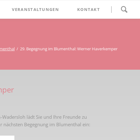
Navigation
VERANSTALTUNGEN
KONTAKT
überspringen
BETHLEHEM im Blumenthal
Geschichten
Begegnung im Blumenthal
eschichtsverein Beckum
Schätze
Vortrag im Blumenthal
menthal
29. Begegnung im Blumenthal: Werner Haverkemper
nmal
ichte
mper
Wadersloh lädt Sie und Ihre Freunde zu
ur nächsten Begegnung im Blumenthal ein: