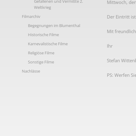
Gefallenen und Vermißte 2.
Mittwoch, den
Weltkrieg
Der Eintritt is
Filmarchiv
Begegnungen im Blumenthal
Mit freundlic
Historische Filme
Karnevalistische Filme
Ihr
Religiöse Filme
Stefan Witten
Sonstige Filme
Nachlässe
PS: Werfen Sie