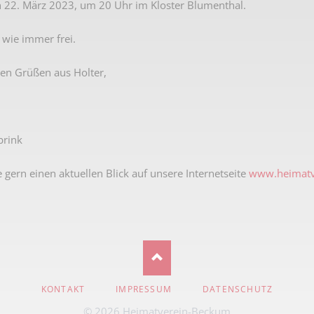
 22. März 2023, um 20 Uhr im Kloster Blumenthal.
Karnevalistische Filme
t wie immer frei.
Religiöse Filme
Sonstige Filme
hen Grüßen aus Holter,
Nachlässe
brink
 gern einen aktuellen Blick auf unsere Internetseite
www.heimatv
NAVIGATION
KONTAKT
IMPRESSUM
DATENSCHUTZ
ÜBERSPRINGEN
© 2026 Heimatverein-Beckum