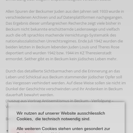
Allen Spuren der Beckumer Juden aus den Jahren seit 1933 wurde in
verschiedenen Archiven und auf Datenplattformen nachgegangen.
Das Ergebnis dieser umfangreichen Recherche zeigt viele bisher in
Beckum nicht bekannte erschütternde Leidenswege und vielfach
auch die oft sprachlos machende Vernichtungs-Systematik des
nationalsozialistischen Unrechtsregimes. Ende Juli 1942 wurden die
beiden letzten in Beckum lebenden Juden Louis und Theres Rose
deportiert und wurden 1942 bzw. 1944 im KZ Theresienstadt
ermordet. Seither gibt es in Beckum kein jüdisches Leben mehr.
Durch das detaillierte Sichtbarmachen und die Erinnerung an das
Leben und Schicksal aus Beckum stammender jüdischer Opfer soll
das Vergessen verhindert werden. Auf diese Weise sollen sie nicht im
Dunkel der Geschichte verschwinden und ihr Andenken in Beckum
dauerhaft bewahrt werden.
(Auszug aus Vortrag Antisemitismus in Beckum - Verfolgung –
Vertreibung – Ermordung von Stefan Wittenbink)
Wir nutzen auf unserer Website ausschliesslich
Berichte über das jüdischen Lebens in Beckum:
Cookies, die technisch notwendig sind.
Alle weiteren Cookies stehen unten gesondert zur
Die Synagoge