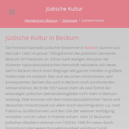
Jüdische Kultur
Heimatverein-Beckum
Denkmale
Jüdische Kultur
Jüdische Kultur in Beckum
Der früheste Nachweis jüdischer Einwohner in
Beckum
stammt aus
dem Jahr 1343. Im Januar 1933 gehörten der jüdischen Gemeinde
Beckum 101 Personen an. Schon nach wenigen Monaten der
düsteren nationalsozialistischen Herrschaft reduzierte sich deren
Zahl in Beckum durch erste Wegzüge teils ganzer Familien in größere
Städte oder ins Ausland. Dies sind die ersten erkennbaren, sehr
konsequenten Zeichen des auch in Beckum stark zunehmenden
Antisemitismus. Bis Ende 1937 waren mehr als zwei Drittel der
ehemaligen jüdischen Gemeindemitglieder nicht mehr in Beckum
ansässig. Viele konnten sich dem nationalsozialistischen Terror und
deutschen Unrechtsstaat vor allem durch eine Emigration u.a. nach
Palästina, Großbritannien und den USA der weiteren Verfolgung
entziehen und ihr Leben in Freiheit sichern. Aber 52 Beckumer
jüdischen Glaubens verloren von 1933 bis 1945 ihr Leben durch
Ermordung oder wegen Perspektivlosigkeit verübten Suizid.