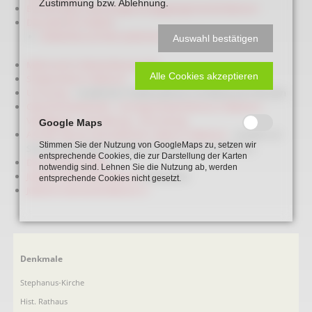
Zustimmung bzw. Ablehnung.
Erinnerung an die einstige Synagogengemeinde Beckum
Der Jüdische Friedhof
Gräberliste auf dem Jüdischen Friedhof
Auswahl bestätigen
Mahnmal im Westenfeuermarkt
Alle Cookies akzeptieren
Stolpersteine in Beckum
Uri Avnery
- israelischer Friedensaktivist mit Beckumer Wurzeln
Geschichtswerkstatt - Vortrag Antisemitismus in Beckum -
Verfolgung – Vertreibung – Ermordung
Google Maps
Auf den Spuren des Jüdischen Lebens in Beckum
- erstellt von
Stimmen Sie der Nutzung von GoogleMaps zu, setzen wir
Schülern des Albertus-Magnus-Gymnasiums in Beckum
entsprechende Cookies, die zur Darstellung der Karten
Der Fall Windmüller
notwendig sind. Lehnen Sie die Nutzung ab, werden
Jüdische Gemeinde Beckum
(Wikipedia)
entsprechende Cookies nicht gesetzt.
Jüdische Gemeinde Beckum II
Navigation
Denkmale
überspringen
Stephanus-Kirche
Hist. Rathaus