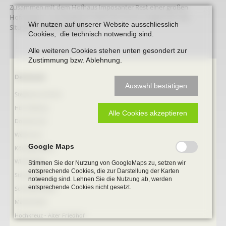
Zusammen mit dem Hofhaus imposanter Rest einer großen
Hofanlage in unmittelbarer Nähe der Kirche, prägend für die
Wir nutzen auf unserer Website ausschliesslich
Situation am Ortseingang.
Cookies, die technisch notwendig sind.
Alle weiteren Cookies stehen unten gesondert zur
Zustimmung bzw. Ablehnung.
Navigation
Denkmale
Auswahl bestätigen
überspringen
Stephanus-Kirche
Hist. Rathaus
Alle Cookies akzeptieren
Domitorium
Wehrturm
Google Maps
Köttings Mühle
Windmühle
Stimmen Sie der Nutzung von GoogleMaps zu, setzen wir
entsprechende Cookies, die zur Darstellung der Karten
Ständehaus
notwendig sind. Lehnen Sie die Nutzung ab, werden
entsprechende Cookies nicht gesetzt.
Schmiede Galen
Mariensäule
Hochkreuz - Alter Friedhof