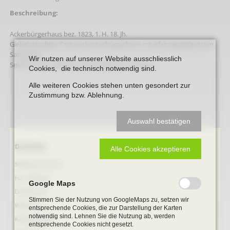
Beschreibung:
Ackerbürgerhaus bez. 1823, 1. H. 18. Jh.
Giebelständiges Fachwerkackerbürgerhaus mit pfannengedecktem
Satteldach.
Wir nutzen auf unserer Website ausschliesslich
Selten noch in Beckum anzutreffender Haustyp.
Cookies, die technisch notwendig sind.
Alle weiteren Cookies stehen unten gesondert zur
Zustimmung bzw. Ablehnung.
Auswahl bestätigen
Navigation
Denkmale
Alle Cookies akzeptieren
überspringen
Stephanus-Kirche
Hist. Rathaus
Google Maps
Domitorium
Stimmen Sie der Nutzung von GoogleMaps zu, setzen wir
Wehrturm
entsprechende Cookies, die zur Darstellung der Karten
notwendig sind. Lehnen Sie die Nutzung ab, werden
Köttings Mühle
entsprechende Cookies nicht gesetzt.