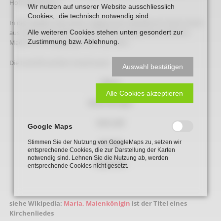
Hofe Westhöfe 3.
Wir nutzen auf unserer Website ausschliesslich
Cookies, die technisch notwendig sind.
In der Kapelle unter einem angeputzten Gewölbe ein hoher Sockel
aus Stein mit Inschrift , darauf stehend neogotische stehende
Alle weiteren Cookies stehen unten gesondert zur
Zustimmung bzw. Ablehnung.
Madonna mit segnendem Kind aus Stein.
Die Inschrift auf dem Sockel lautet:
Auswahl bestätigen
Maria
Alle Cookies akzeptieren
Maienkönigin
Dich will
Google Maps
der Mai
Stimmen Sie der Nutzung von GoogleMaps zu, setzen wir
entsprechende Cookies, die zur Darstellung der Karten
notwendig sind. Lehnen Sie die Nutzung ab, werden
begrüssen
entsprechende Cookies nicht gesetzt.
siehe Wikipedia:
Maria, Maienkönigin
ist der Titel eines
Kirchenliedes