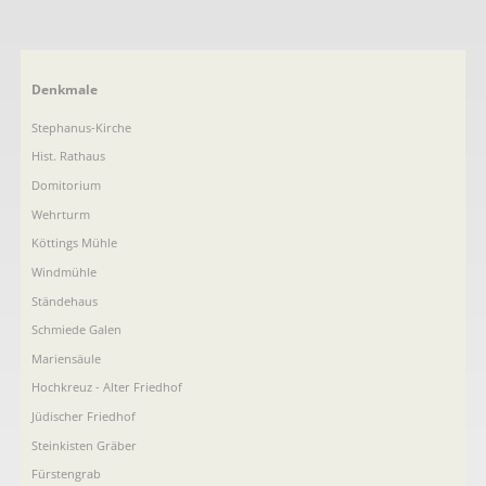
Navigation
Denkmale
überspringen
Stephanus-Kirche
Hist. Rathaus
Domitorium
Wehrturm
Köttings Mühle
Windmühle
Ständehaus
Schmiede Galen
Mariensäule
Hochkreuz - Alter Friedhof
Jüdischer Friedhof
Steinkisten Gräber
Fürstengrab