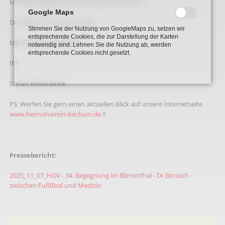
Entwicklungsländern für die German Doctors.
Google Maps
Der Eintritt ist wie immer frei.
Stimmen Sie der Nutzung von GoogleMaps zu, setzen wir
entsprechende Cookies, die zur Darstellung der Karten
Mit freundlichen Grüßen,
notwendig sind. Lehnen Sie die Nutzung ab, werden
entsprechende Cookies nicht gesetzt.
Ihr
Stefan Wittenbrink
PS: Werfen Sie gern einen aktuellen Blick auf unsere Internetseite
www.heimatverein-beckum.de
!!
Pressebericht:
2025_11_07_HGV - 34. Begegnung im Blimenthal - Dr Bönisch -
zwischen Fußßbal und Medizin