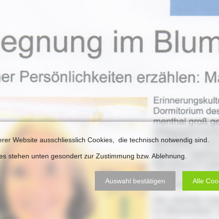
Plakate
Jüdischer Friedhof
Postkarten
Steinkisten Gräber
öffentliche Gebäude
Fürstengrab
Prudentiaschule
Denkmal-Liste A
Strassen
Denkmal-Liste B
Totenzettel
Denkmal-Liste C
Totenzettel Bürger
Denkmal_Liste weitere
Totenzettel Soldaten
erer Website ausschliesslich Cookies, die technisch notwendig sind.
Denkmal-Liste Naturdenkmal
Gefallenen und Vermißte
ies stehen unten gesondert zur Zustimmung bzw. Ablehnung.
Filmarchiv
Auswahl bestätigen
Alle Coo
Begegnungen im Blument
Historische Filme