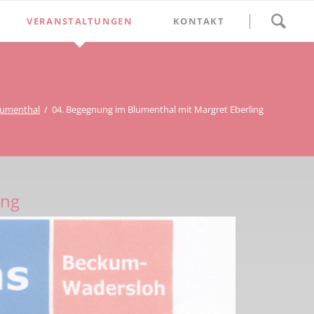
Navigation
VERANSTALTUNGEN
KONTAKT
überspringen
BETHLEHEM im Blumenthal
Geschichten
Begegnung im Blumenthal
eschichtsverein Beckum
Schätze
Vortrag im Blumenthal
lumenthal
04. Begegnung im Blumenthal mit Margret Eberling
nmal
ichte
ing